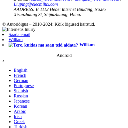
Liuping@elecmilux.com
AADRESS:
B-1112 Hebei Internet Building, No.86
Xisanzhuang St, Shijiazhuang, Hiina.
© Autoriõigus – 2010-2024: Kõik õigused kaitstud.
Saada email
William
William
Android
x
English
French
German
Portuguese
Spanish
Russian
Japanese
Korean
Arabic
Irish
Greek
Turkish