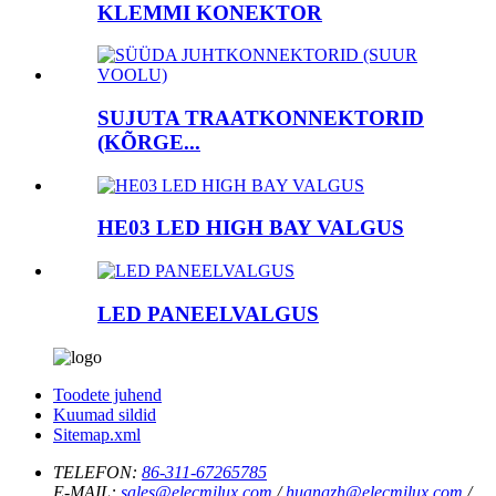
KLEMMI KONEKTOR
SUJUTA TRAATKONNEKTORID
(KÕRGE...
HE03 LED HIGH BAY VALGUS
LED PANEELVALGUS
Toodete juhend
Kuumad sildid
Sitemap.xml
TELEFON:
86-311-67265785
E-MAIL:
sales@elecmilux.com
/
huangzh@elecmilux.com
/