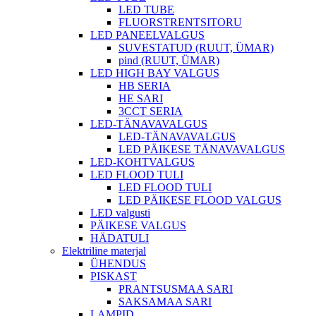
LED TUBE
FLUORSTRENTSITORU
LED PANEELVALGUS
SUVESTATUD (RUUT, ÜMAR)
pind (RUUT, ÜMAR)
LED HIGH BAY VALGUS
HB SERIA
HE SARI
3CCT SERIA
LED-TÄNAVAVALGUS
LED-TÄNAVAVALGUS
LED PÄIKESE TÄNAVAVALGUS
LED-KOHTVALGUS
LED FLOOD TULI
LED FLOOD TULI
LED PÄIKESE FLOOD VALGUS
LED valgusti
PÄIKESE VALGUS
HÄDATULI
Elektriline materjal
ÜHENDUS
PISKAST
PRANTSUSMAA SARI
SAKSAMAA SARI
LAMPID