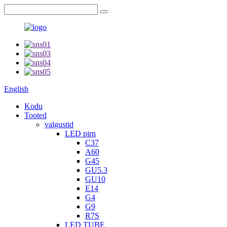
English
Kodu
Tooted
valgustid
LED pirn
C37
A60
G45
GU5.3
GU10
E14
G4
G9
R7S
LED TUBE