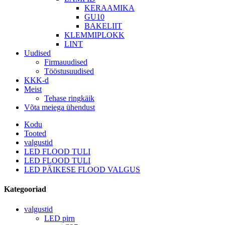
KERAAMIKA
GU10
BAKELIIT
KLEMMIPLOKK
LINT
Uudised
Firmauudised
Tööstusuudised
KKK-d
Meist
Tehase ringkäik
Võta meiega ühendust
Kodu
Tooted
valgustid
LED FLOOD TULI
LED FLOOD TULI
LED PÄIKESE FLOOD VALGUS
Kategooriad
valgustid
LED pirn