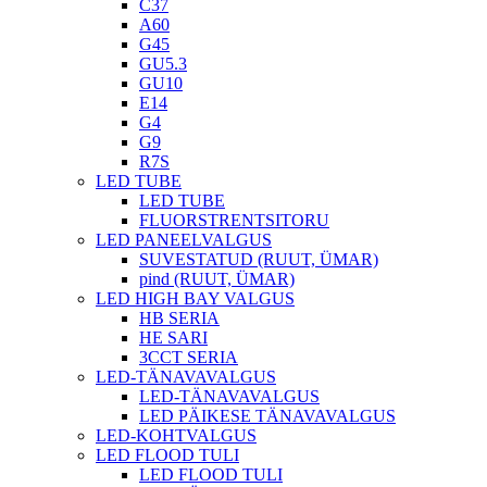
C37
A60
G45
GU5.3
GU10
E14
G4
G9
R7S
LED TUBE
LED TUBE
FLUORSTRENTSITORU
LED PANEELVALGUS
SUVESTATUD (RUUT, ÜMAR)
pind (RUUT, ÜMAR)
LED HIGH BAY VALGUS
HB SERIA
HE SARI
3CCT SERIA
LED-TÄNAVAVALGUS
LED-TÄNAVAVALGUS
LED PÄIKESE TÄNAVAVALGUS
LED-KOHTVALGUS
LED FLOOD TULI
LED FLOOD TULI