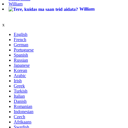
William
William
x
English
French
German
Portuguese
Spanish
Russian
Japanese
Korean
Arabic
Irish
Greek
Turkish
Italian
Danish
Romanian
Indonesian
Czech
Afrikaans
Swedish