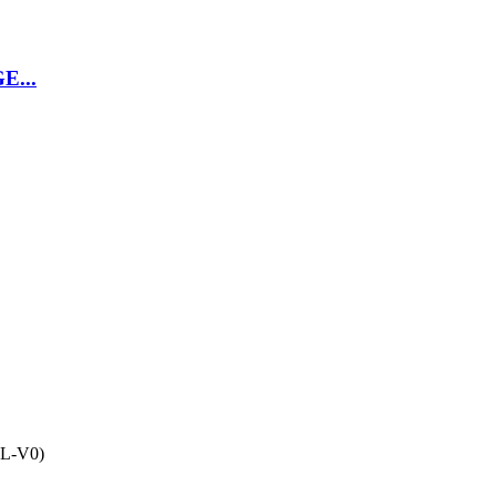
...
 UL-V0)