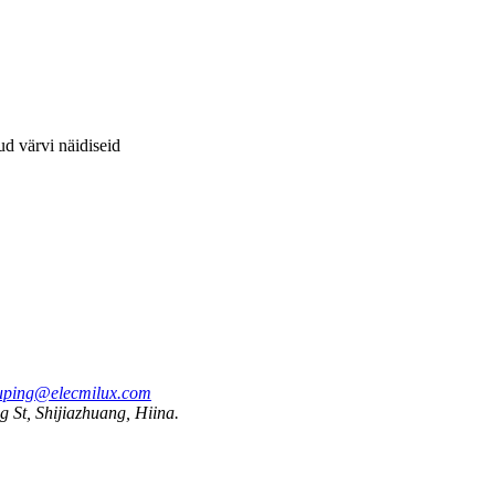
d värvi näidiseid
uping@elecmilux.com
 St, Shijiazhuang, Hiina.