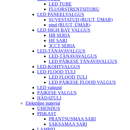
LED TUBE
FLUORSTRENTSITORU
LED PANEELVALGUS
SUVESTATUD (RUUT, ÜMAR)
pind (RUUT, ÜMAR)
LED HIGH BAY VALGUS
HB SERIA
HE SARI
3CCT SERIA
LED-TÄNAVAVALGUS
LED-TÄNAVAVALGUS
LED PÄIKESE TÄNAVAVALGUS
LED-KOHTVALGUS
LED FLOOD TULI
LED FLOOD TULI
LED PÄIKESE FLOOD VALGUS
LED valgusti
PÄIKESE VALGUS
HÄDATULI
Elektriline materjal
ÜHENDUS
PISKAST
PRANTSUSMAA SARI
SAKSAMAA SARI
LAMPID