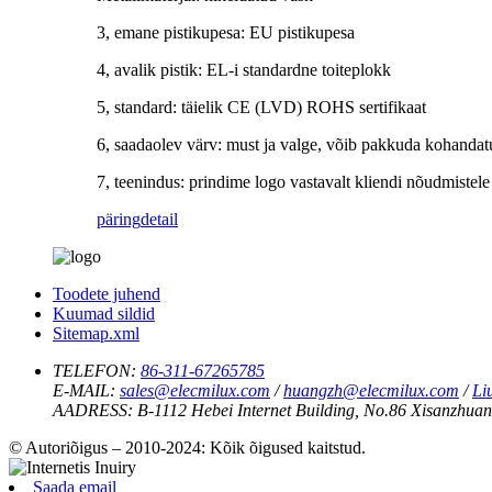
3, emane pistikupesa: EU pistikupesa
4, avalik pistik: EL-i standardne toiteplokk
5, standard: täielik CE (LVD) ROHS sertifikaat
6, saadaolev värv: must ja valge, võib pakkuda kohandatu
7, teenindus: prindime logo vastavalt kliendi nõudmistele
päring
detail
Toodete juhend
Kuumad sildid
Sitemap.xml
TELEFON:
86-311-67265785
E-MAIL:
sales@elecmilux.com
/
huangzh@elecmilux.com
/
Li
AADRESS:
B-1112 Hebei Internet Building, No.86 Xisanzhuang
© Autoriõigus – 2010-2024: Kõik õigused kaitstud.
Saada email