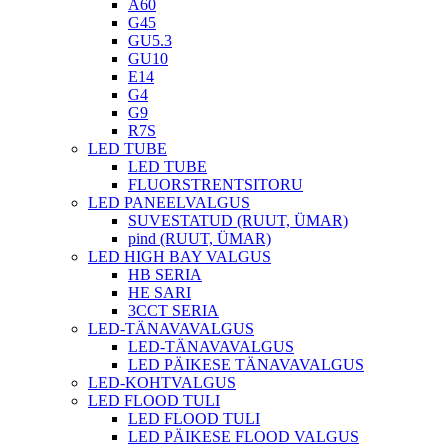
A60
G45
GU5.3
GU10
E14
G4
G9
R7S
LED TUBE
LED TUBE
FLUORSTRENTSITORU
LED PANEELVALGUS
SUVESTATUD (RUUT, ÜMAR)
pind (RUUT, ÜMAR)
LED HIGH BAY VALGUS
HB SERIA
HE SARI
3CCT SERIA
LED-TÄNAVAVALGUS
LED-TÄNAVAVALGUS
LED PÄIKESE TÄNAVAVALGUS
LED-KOHTVALGUS
LED FLOOD TULI
LED FLOOD TULI
LED PÄIKESE FLOOD VALGUS