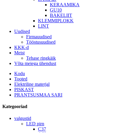
KERAAMIKA
GU10
BAKELIIT
KLEMMIPLOKK
LINT
Uudised
Firmauudised
Tööstusuudised
KKK-d
Meist
Tehase ringkäik
Võta meiega ühendust
Kodu
Tooted
Elektriline materjal
PISKAST
PRANTSUSMAA SARI
Kategooriad
valgustid
LED pirn
C37