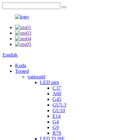
English
Kodu
Tooted
valgustid
LED pirn
C37
A60
G45
GU5.3
GU10
E14
G4
G9
R7S
LED TUBE