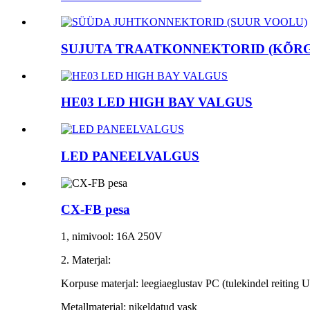
SUJUTA TRAATKONNEKTORID (KÕRGE
HE03 LED HIGH BAY VALGUS
LED PANEELVALGUS
CX-FB pesa
1, nimivool: 16A 250V
2. Materjal:
Korpuse materjal: leegiaeglustav PC (tulekindel reiting
Metallmaterjal: nikeldatud vask