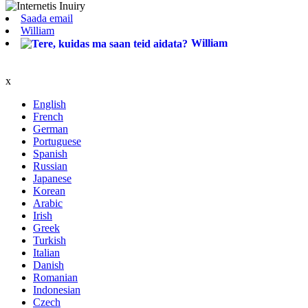
Saada email
William
William
x
English
French
German
Portuguese
Spanish
Russian
Japanese
Korean
Arabic
Irish
Greek
Turkish
Italian
Danish
Romanian
Indonesian
Czech