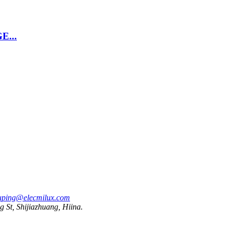
...
uping@elecmilux.com
 St, Shijiazhuang, Hiina.