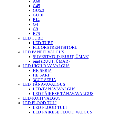
A60
G45
GU5.3
GU10
E14
G4
G9
R7S
LED TUBE
LED TUBE
FLUORSTRENTSITORU
LED PANEELVALGUS
SUVESTATUD (RUUT, ÜMAR)
pind (RUUT, ÜMAR)
LED HIGH BAY VALGUS
HB SERIA
HE SARI
3CCT SERIA
LED-TÄNAVAVALGUS
LED-TÄNAVAVALGUS
LED PÄIKESE TÄNAVAVALGUS
LED-KOHTVALGUS
LED FLOOD TULI
LED FLOOD TULI
LED PÄIKESE FLOOD VALGUS