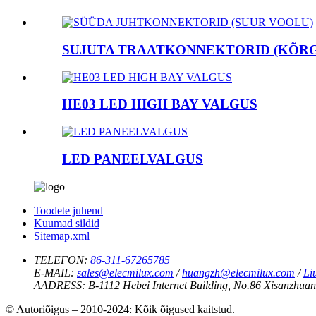
SUJUTA TRAATKONNEKTORID (KÕRGE
HE03 LED HIGH BAY VALGUS
LED PANEELVALGUS
Toodete juhend
Kuumad sildid
Sitemap.xml
TELEFON:
86-311-67265785
E-MAIL:
sales@elecmilux.com
/
huangzh@elecmilux.com
/
Li
AADRESS:
B-1112 Hebei Internet Building, No.86 Xisanzhuang
© Autoriõigus – 2010-2024: Kõik õigused kaitstud.