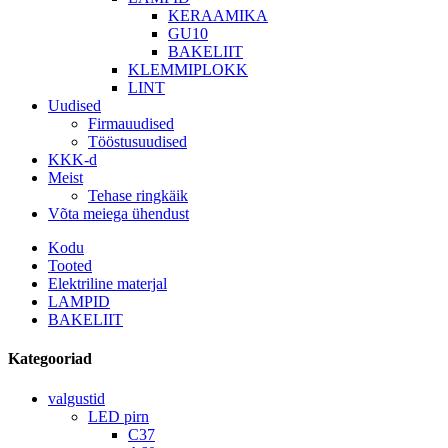
KERAAMIKA
GU10
BAKELIIT
KLEMMIPLOKK
LINT
Uudised
Firmauudised
Tööstusuudised
KKK-d
Meist
Tehase ringkäik
Võta meiega ühendust
Kodu
Tooted
Elektriline materjal
LAMPID
BAKELIIT
Kategooriad
valgustid
LED pirn
C37