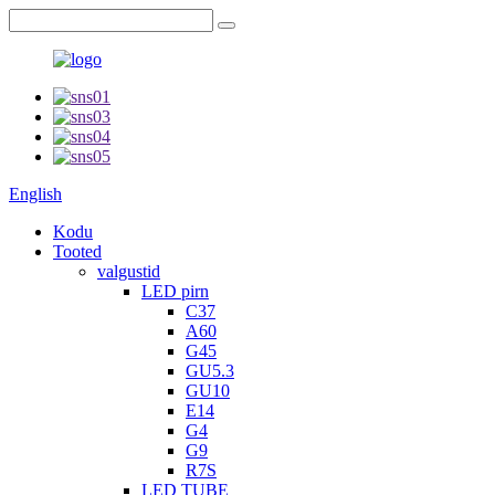
English
Kodu
Tooted
valgustid
LED pirn
C37
A60
G45
GU5.3
GU10
E14
G4
G9
R7S
LED TUBE