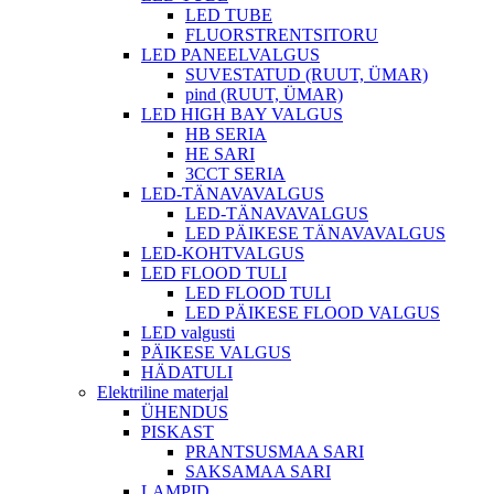
LED TUBE
FLUORSTRENTSITORU
LED PANEELVALGUS
SUVESTATUD (RUUT, ÜMAR)
pind (RUUT, ÜMAR)
LED HIGH BAY VALGUS
HB SERIA
HE SARI
3CCT SERIA
LED-TÄNAVAVALGUS
LED-TÄNAVAVALGUS
LED PÄIKESE TÄNAVAVALGUS
LED-KOHTVALGUS
LED FLOOD TULI
LED FLOOD TULI
LED PÄIKESE FLOOD VALGUS
LED valgusti
PÄIKESE VALGUS
HÄDATULI
Elektriline materjal
ÜHENDUS
PISKAST
PRANTSUSMAA SARI
SAKSAMAA SARI
LAMPID