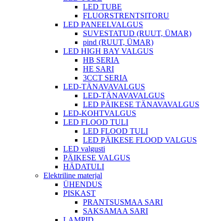
LED TUBE
FLUORSTRENTSITORU
LED PANEELVALGUS
SUVESTATUD (RUUT, ÜMAR)
pind (RUUT, ÜMAR)
LED HIGH BAY VALGUS
HB SERIA
HE SARI
3CCT SERIA
LED-TÄNAVAVALGUS
LED-TÄNAVAVALGUS
LED PÄIKESE TÄNAVAVALGUS
LED-KOHTVALGUS
LED FLOOD TULI
LED FLOOD TULI
LED PÄIKESE FLOOD VALGUS
LED valgusti
PÄIKESE VALGUS
HÄDATULI
Elektriline materjal
ÜHENDUS
PISKAST
PRANTSUSMAA SARI
SAKSAMAA SARI
LAMPID