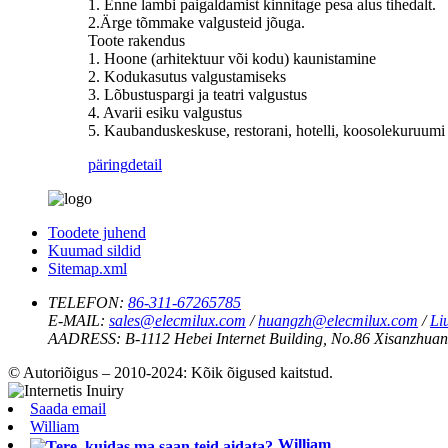
1. Enne lambi paigaldamist kinnitage pesa alus tihedalt.
2.Ärge tõmmake valgusteid jõuga.
Toote rakendus
1. Hoone (arhitektuur või kodu) kaunistamine
2. Kodukasutus valgustamiseks
3. Lõbustuspargi ja teatri valgustus
4. Avarii esiku valgustus
5. Kaubanduskeskuse, restorani, hotelli, koosolekuruumi j
päring
detail
Toodete juhend
Kuumad sildid
Sitemap.xml
TELEFON:
86-311-67265785
E-MAIL:
sales@elecmilux.com
/
huangzh@elecmilux.com
/
Li
AADRESS:
B-1112 Hebei Internet Building, No.86 Xisanzhuang
© Autoriõigus – 2010-2024: Kõik õigused kaitstud.
Saada email
William
William