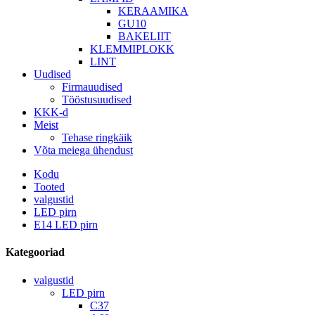
KERAAMIKA
GU10
BAKELIIT
KLEMMIPLOKK
LINT
Uudised
Firmauudised
Tööstusuudised
KKK-d
Meist
Tehase ringkäik
Võta meiega ühendust
Kodu
Tooted
valgustid
LED pirn
E14 LED pirn
Kategooriad
valgustid
LED pirn
C37