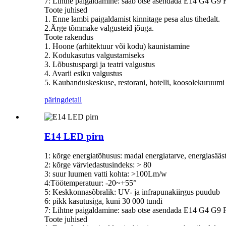
7: Lihtne paigaldamine: saab otse asendada E14 G4 
Toote juhised
1. Enne lambi paigaldamist kinnitage pesa alus tihedalt.
2.Ärge tõmmake valgusteid jõuga.
Toote rakendus
1. Hoone (arhitektuur või kodu) kaunistamine
2. Kodukasutus valgustamiseks
3. Lõbustuspargi ja teatri valgustus
4. Avarii esiku valgustus
5. Kaubanduskeskuse, restorani, hotelli, koosolekuruumi j
päring
detail
E14 LED pirn
1: kõrge energiatõhusus: madal energiatarve, energiasääs
2: kõrge värviedastusindeks: > 80
3: suur luumen vatti kohta: >100Lm/w
4:Töötemperatuur: -20~+55°
5: Keskkonnasõbralik: UV- ja infrapunakiirgus puudub
6: pikk kasutusiga, kuni 30 000 tundi
7: Lihtne paigaldamine: saab otse asendada E14 G4 
Toote juhised