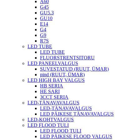
A60
G45
GU5.3
GU10
E14
G4
G9
R7S
LED TUBE
LED TUBE
FLUORSTRENTSITORU
LED PANEELVALGUS
SUVESTATUD (RUUT, ÜMAR)
pind (RUUT, ÜMAR)
LED HIGH BAY VALGUS
HB SERIA
HE SARI
3CCT SERIA
LED-TÄNAVAVALGUS
LED-TÄNAVAVALGUS
LED PÄIKESE TÄNAVAVALGUS
LED-KOHTVALGUS
LED FLOOD TULI
LED FLOOD TULI
LED PÄIKESE FLOOD VALGUS