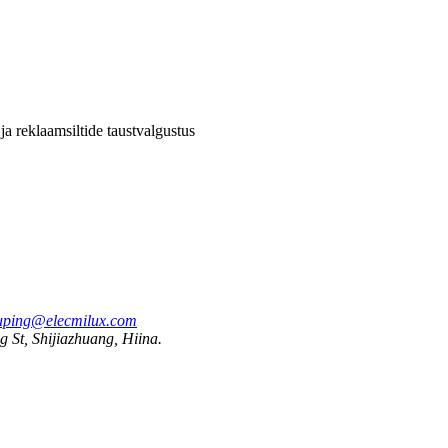
a reklaamsiltide taustvalgustus
uping@elecmilux.com
 St, Shijiazhuang, Hiina.