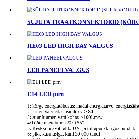
SUJUTA TRAATKONNEKTORID (KÕRGE
HE03 LED HIGH BAY VALGUS
LED PANEELVALGUS
E14 LED pirn
1: kõrge energiatõhusus: madal energiatarve, energiasääs
2: kõrge värviedastusindeks: > 80
3: suur luumen vatti kohta: >100Lm/w
4:Töötemperatuur: -20~+55°
5: Keskkonnasõbralik: UV- ja infrapunakiirgus puudub
6: pikk kasutusiga, kuni 30 000 tundi