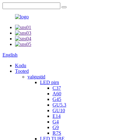
English
Kodu
Tooted
valgustid
LED pirn
C37
A60
G45
GU5.3
GU10
E14
G4
G9
R7S
LED TUBE