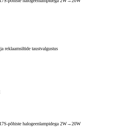
G9 R7S-põhiste halogeenlampidega 2W→20W
a reklaamsiltide taustvalgustus
t
G9 R7S-põhiste halogeenlampidega 2W→20W