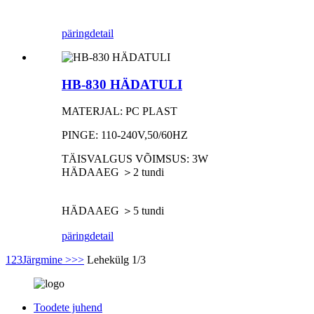
päring
detail
HB-830 HÄDATULI
MATERJAL: PC PLAST
PINGE: 110-240V,50/60HZ
TÄISVALGUS VÕIMSUS: 3W
HÄDAAEG ＞2 tundi
HÄDAAEG ＞5 tundi
päring
detail
1
2
3
Järgmine >
>>
Lehekülg 1/3
Toodete juhend