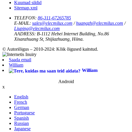
Kuumad sildid
Sitemap.xml
TELEFON:
86-311-67265785
E-MAIL:
sales@elecmilux.com
/
huangzh@elecmilux.com
/
Liuping@elecmilux.com
AADRESS:
B-1112 Hebei Internet Building, No.86
Xisanzhuang St, Shijiazhuang, Hiina.
© Autoriõigus – 2010-2024: Kõik õigused kaitstud.
Saada email
William
William
Android
x
English
French
German
Portuguese
Spanish
Russian
Japanese