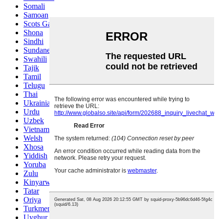
Somali
Samoan
Scots Gaelic
Shona
Sindhi
Sundanese
Swahili
Tajik
Tamil
Telugu
Thai
Ukrainian
Urdu
Uzbek
Vietnamese
Welsh
Xhosa
Yiddish
Yoruba
Zulu
Kinyarwanda
Tatar
Oriya
Turkmen
Uyghur