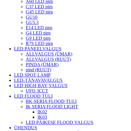
A60 LED pirn
C37 LED pirn
G45 LED pirn
GU10
GU5.3
E14 LED pirn
G4 LED pirn
G9 LED pirn
R7S LED pirn
LED PANEELVALGUS
ALLVALGUS (ÜMAR)
ALLVALGUS (RUUT)
PINDA (ÜMAR)
pind (RUUT)
LED SPOT LAMP
LED-TÄNAVAVALGUS
LED HIGH BAY VALGUS
UFO 3CCT
LED FLOOD TULI
BK-SERIA FLOOD TULI
IK SERIA FLOOD LIGHT
IK02
IK03
LED PÄIKESE FLOOD VALGUS
ÜHENDUS