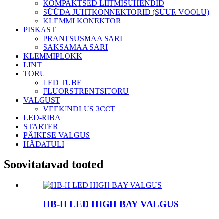
KOMPAKTSED LIITMISÜHENDID
SÜÜDA JUHTKONNEKTORID (SUUR VOOLU)
KLEMMI KONEKTOR
PISKAST
PRANTSUSMAA SARI
SAKSAMAA SARI
KLEMMIPLOKK
LINT
TORU
LED TUBE
FLUORSTRENTSITORU
VALGUST
VEEKINDLUS 3CCT
LED-RIBA
STARTER
PÄIKESE VALGUS
HÄDATULI
Soovitatavad tooted
HB-H LED HIGH BAY VALGUS