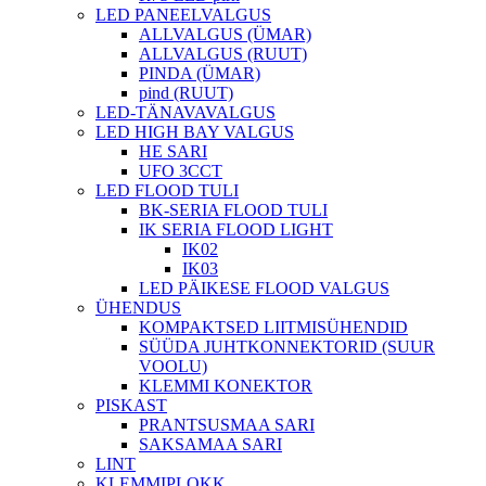
LED PANEELVALGUS
ALLVALGUS (ÜMAR)
ALLVALGUS (RUUT)
PINDA (ÜMAR)
pind (RUUT)
LED-TÄNAVAVALGUS
LED HIGH BAY VALGUS
HE SARI
UFO 3CCT
LED FLOOD TULI
BK-SERIA FLOOD TULI
IK SERIA FLOOD LIGHT
IK02
IK03
LED PÄIKESE FLOOD VALGUS
ÜHENDUS
KOMPAKTSED LIITMISÜHENDID
SÜÜDA JUHTKONNEKTORID (SUUR
VOOLU)
KLEMMI KONEKTOR
PISKAST
PRANTSUSMAA SARI
SAKSAMAA SARI
LINT
KLEMMIPLOKK