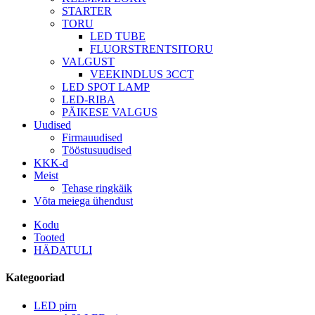
STARTER
TORU
LED TUBE
FLUORSTRENTSITORU
VALGUST
VEEKINDLUS 3CCT
LED SPOT LAMP
LED-RIBA
PÄIKESE VALGUS
Uudised
Firmauudised
Tööstusuudised
KKK-d
Meist
Tehase ringkäik
Võta meiega ühendust
Kodu
Tooted
HÄDATULI
Kategooriad
LED pirn