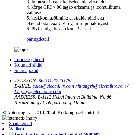
3, Inimese silmade kaitseks pole virvendust
4, kõrge CRI > 80 tagab erksama ja loomulikuma
valguse
5, keskkonnasõbralik: ei sisalda pliid ega
elavhõbedat ega UV- ega infrapunakiirgust
6, Pikk eluiga kestab kuni 2 aastat
päring
detail
Toodete juhend
Kuumad sildid
Sitemap.xml
TELEFON:
86-311-67265785
E-MAIL:
sales@elecmilux.com
/
huangzh@elecmilux.com
/
Liuping@elecmilux.com
AADRESS:
B-1112 Hebei Internet Building, No.86
Xisanzhuang St, Shijiazhuang, Hiina.
© Autoriõigus – 2010-2024: Kõik õigused kaitstud.
Saada email
William
William