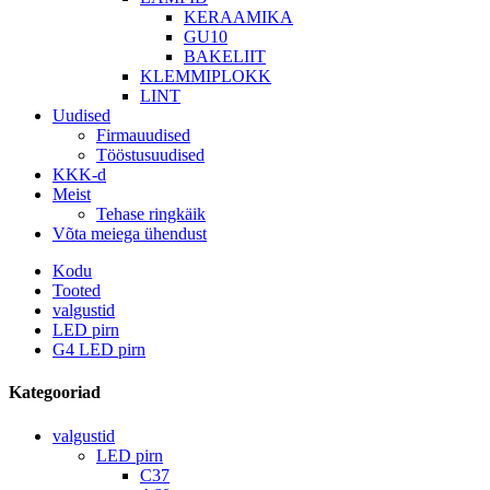
KERAAMIKA
GU10
BAKELIIT
KLEMMIPLOKK
LINT
Uudised
Firmauudised
Tööstusuudised
KKK-d
Meist
Tehase ringkäik
Võta meiega ühendust
Kodu
Tooted
valgustid
LED pirn
G4 LED pirn
Kategooriad
valgustid
LED pirn
C37