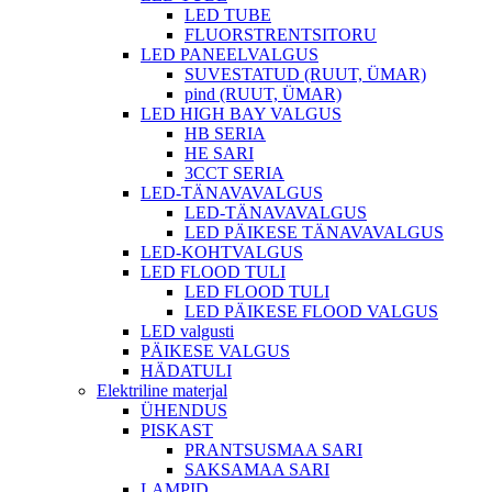
LED TUBE
FLUORSTRENTSITORU
LED PANEELVALGUS
SUVESTATUD (RUUT, ÜMAR)
pind (RUUT, ÜMAR)
LED HIGH BAY VALGUS
HB SERIA
HE SARI
3CCT SERIA
LED-TÄNAVAVALGUS
LED-TÄNAVAVALGUS
LED PÄIKESE TÄNAVAVALGUS
LED-KOHTVALGUS
LED FLOOD TULI
LED FLOOD TULI
LED PÄIKESE FLOOD VALGUS
LED valgusti
PÄIKESE VALGUS
HÄDATULI
Elektriline materjal
ÜHENDUS
PISKAST
PRANTSUSMAA SARI
SAKSAMAA SARI
LAMPID