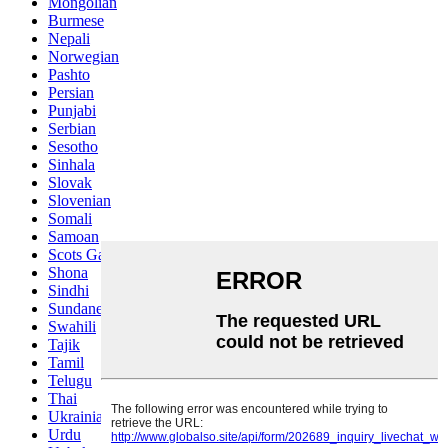
Mongolian
Burmese
Nepali
Norwegian
Pashto
Persian
Punjabi
Serbian
Sesotho
Sinhala
Slovak
Slovenian
Somali
Samoan
Scots Gaelic
Shona
Sindhi
Sundanese
Swahili
Tajik
Tamil
Telugu
Thai
Ukrainian
Urdu