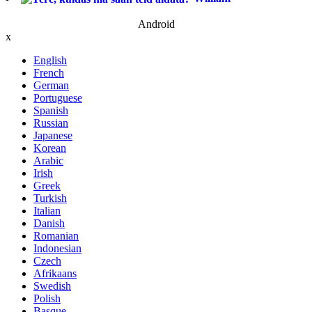
Android
x
English
French
German
Portuguese
Spanish
Russian
Japanese
Korean
Arabic
Irish
Greek
Turkish
Italian
Danish
Romanian
Indonesian
Czech
Afrikaans
Swedish
Polish
Basque