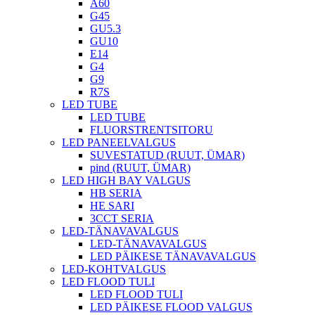
A60
G45
GU5.3
GU10
E14
G4
G9
R7S
LED TUBE
LED TUBE
FLUORSTRENTSITORU
LED PANEELVALGUS
SUVESTATUD (RUUT, ÜMAR)
pind (RUUT, ÜMAR)
LED HIGH BAY VALGUS
HB SERIA
HE SARI
3CCT SERIA
LED-TÄNAVAVALGUS
LED-TÄNAVAVALGUS
LED PÄIKESE TÄNAVAVALGUS
LED-KOHTVALGUS
LED FLOOD TULI
LED FLOOD TULI
LED PÄIKESE FLOOD VALGUS