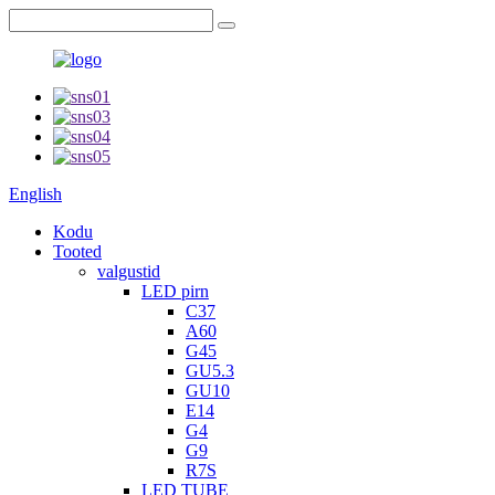
English
Kodu
Tooted
valgustid
LED pirn
C37
A60
G45
GU5.3
GU10
E14
G4
G9
R7S
LED TUBE