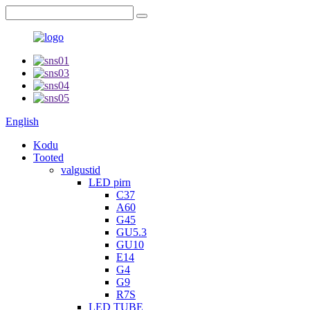
English
Kodu
Tooted
valgustid
LED pirn
C37
A60
G45
GU5.3
GU10
E14
G4
G9
R7S
LED TUBE