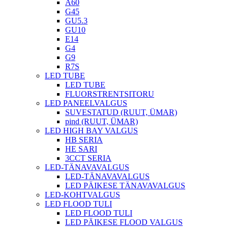
A60
G45
GU5.3
GU10
E14
G4
G9
R7S
LED TUBE
LED TUBE
FLUORSTRENTSITORU
LED PANEELVALGUS
SUVESTATUD (RUUT, ÜMAR)
pind (RUUT, ÜMAR)
LED HIGH BAY VALGUS
HB SERIA
HE SARI
3CCT SERIA
LED-TÄNAVAVALGUS
LED-TÄNAVAVALGUS
LED PÄIKESE TÄNAVAVALGUS
LED-KOHTVALGUS
LED FLOOD TULI
LED FLOOD TULI
LED PÄIKESE FLOOD VALGUS