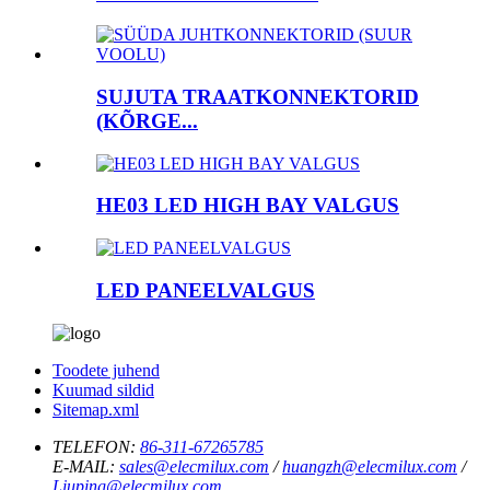
SUJUTA TRAATKONNEKTORID
(KÕRGE...
HE03 LED HIGH BAY VALGUS
LED PANEELVALGUS
Toodete juhend
Kuumad sildid
Sitemap.xml
TELEFON:
86-311-67265785
E-MAIL:
sales@elecmilux.com
/
huangzh@elecmilux.com
/
Liuping@elecmilux.com