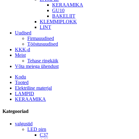
KERAAMIKA
GU10
BAKELIIT
KLEMMIPLOKK
LINT
Uudised
Firmauudised
Tööstusuudised
KKK-d
Meist
Tehase ringkäik
Võta meiega ühendust
Kodu
Tooted
Elektriline materjal
LAMPID
KERAAMIKA
Kategooriad
valgustid
LED pirn
C37