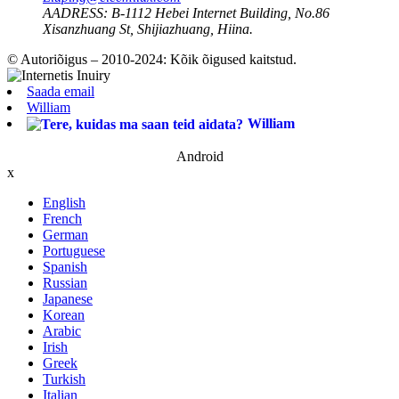
AADRESS:
B-1112 Hebei Internet Building, No.86
Xisanzhuang St, Shijiazhuang, Hiina.
© Autoriõigus – 2010-2024: Kõik õigused kaitstud.
Saada email
William
William
Android
x
English
French
German
Portuguese
Spanish
Russian
Japanese
Korean
Arabic
Irish
Greek
Turkish
Italian