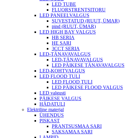
LED TUBE
FLUORSTRENTSITORU
LED PANEELVALGUS
SUVESTATUD (RUUT, ÜMAR)
pind (RUUT, ÜMAR)
LED HIGH BAY VALGUS
HB SERIA
HE SARI
3CCT SERIA
LED-TÄNAVAVALGUS
LED-TÄNAVAVALGUS
LED PÄIKESE TÄNAVAVALGUS
LED-KOHTVALGUS
LED FLOOD TULI
LED FLOOD TULI
LED PÄIKESE FLOOD VALGUS
LED valgusti
PÄIKESE VALGUS
HÄDATULI
Elektriline materjal
ÜHENDUS
PISKAST
PRANTSUSMAA SARI
SAKSAMAA SARI
LAMPID